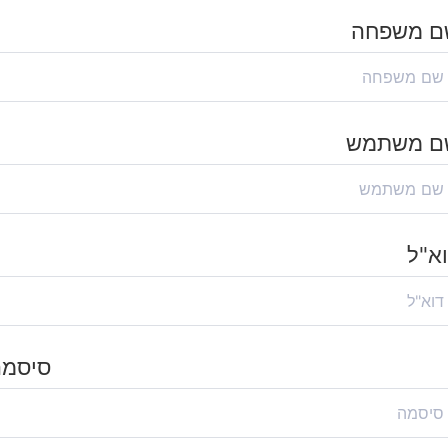
ם משפחה
ם משתמש
א"ל
סיסמה