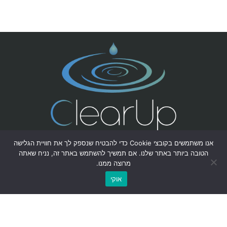
אנו משתמשים בקובצי Cookie כדי להבטיח שנספק לך את חוויית הגלישה
מוזמנים לעקוב אחרינו ברשתות החברתיות:
הטובה ביותר באתר שלנו. אם תמשיך להשתמש באתר זה, נניח שאתה
מרוצה ממנו.
אוקי
חייגו למספר 053-4444938
או השאירו פרטים ונחזור אליכם לשיחת יעוץ